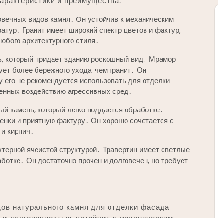
арактеристики и преимущества⁚
овечных видов камня․ Он устойчив к механическим
атур․ Гранит имеет широкий спектр цветов и фактур,
любого архитектурного стиля․
нь, который придает зданию роскошный вид․ Мрамор
ует более бережного ухода, чем гранит․ Он
му его не рекомендуется использовать для отделки
женных воздействию агрессивных сред․
тый камень, который легко поддается обработке․
енки и приятную фактуру․ Он хорошо сочетается с
 и кирпич․
ктерной ячеистой структурой․ Травертин имеет светлые
ботке․ Он достаточно прочен и долговечен, но требует
дов натурального камня для отделки фасада
 и долговечностью, устойчив к механическим