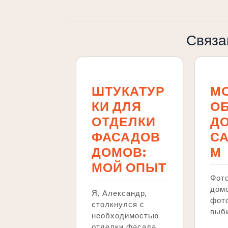
по
записям
Связа
ШТУКАТУР
М
КИ ДЛЯ
О
ОТДЕЛКИ
Д
ФАСАДОВ
С
ДОМОВ:
М
МОЙ ОПЫТ
Фот
домо
Я, Александр,
фото
столкнулся с
выб
необходимостью
отделки фасада