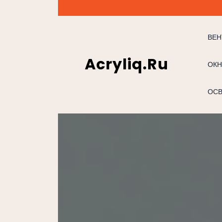
Перейти
к
содержимому
ВЕН
Acryliq.ru
ОКН
ОС