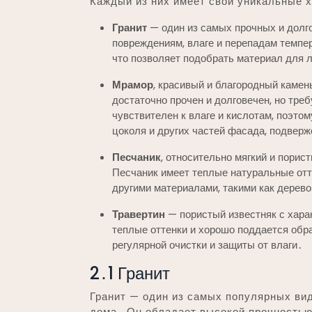
Каждый из них имеет свои уникальные х
Гранит
— один из самых прочных и долг
повреждениям, влаге и перепадам темпер
что позволяет подобрать материал для 
Мрамор
, красивый и благородный каме
достаточно прочен и долговечен, но треб
чувствителен к влаге и кислотам, поэто
цоколя и других частей фасада, подвер
Песчаник
, относительно мягкий и порис
Песчаник имеет теплые натуральные отт
другими материалами, такими как дерево
Травертин
— пористый известняк с хара
теплые оттенки и хорошо поддается обра
регулярной очистки и защиты от влаги․
2․1 Гранит
Гранит — один из самых популярных ви
дома․ Он обладает высокой прочностью