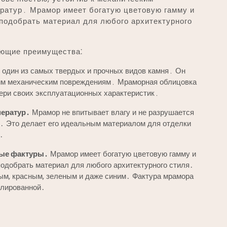
ератур․ Мрамор имеет богатую цветовую гамму и
подобрать материал для любого архитектурного
ющие преимущества⁚
один из самых твердых и прочных видов камня․ Он
угим механическим повреждениям․ Мраморная облицовка
тери своих эксплуатационных характеристик․
ператур․
Мрамор не впитывает влагу и не разрушается
․ Это делает его идеальным материалом для отделки
․
ные фактуры․
Мрамор имеет богатую цветовую гамму и
подобрать материал для любого архитектурного стиля․
ым, красным, зеленым и даже синим․ Фактура мрамора
олированной․