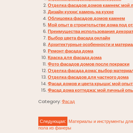
Отделка фасадов домов камнем: мой 
Дизайн кухни: камень на кухне
Облицовка фасадов домов камнем
Мой опыт в строительстве дома под о
Преимущества использования декорати
Выбор цвета фасада онлайн
Архитектурные особенности и матери
Ремонт фасада дома
Краска для фасада дома
Фото фасадов домов после покраски
Отделка фасада дома: выбор материал
Отделка фасадов для частного дома
Фасад домов и цвета крыши: мой опы
Фасад дома коттеджа: мой личный оп
Category:
Фасад
Навигация
Следующая:
Материалы и инструменты для
пола из фанеры