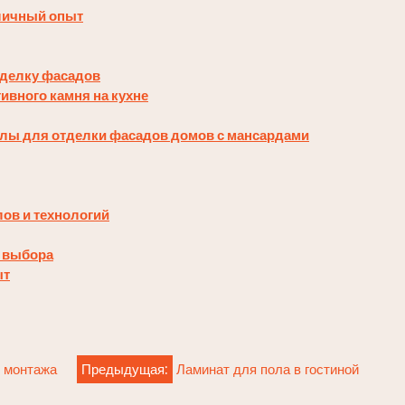
личный опыт
тделку фасадов
вного камня на кухне
алы для отделки фасадов домов с мансардами
ов и технологий
т выбора
ыт
 монтажа
Предыдущая:
Ламинат для пола в гостиной