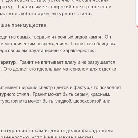
ратур․ Гранит имеет широкий спектр цветов и
иал для любого архитектурного стиля․
ющие преимущества⁚
один из самых твердых и прочных видов камня․ Он
гим механическим повреждениям․ Гранитная облицовка
тери своих эксплуатационных характеристик․
ператур․
Гранит не впитывает влагу и не разрушается
․ Это делает его идеальным материалом для отделки
․
ит имеет широкий спектр цветов и фактур, что позволяет
турного стиля․ Гранит может быть серым, красным,
тура гранита может быть гладкой, шероховатой или
 натурального камня для отделки фасада дома․
говечностью, устойчив к механическим