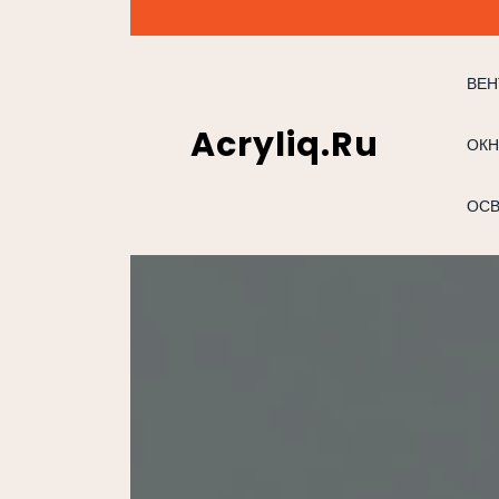
Перейти
к
содержимому
ВЕН
Acryliq.ru
ОКН
ОС