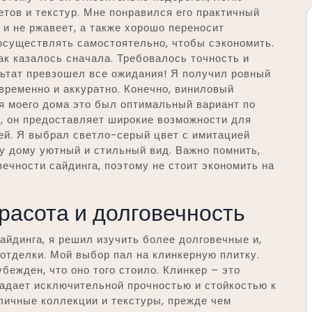
тов и текстур. Мне понравился его практичный
т и не ржавеет, а также хорошо переносит
осуществлять самостоятельно, чтобы сэкономить.
как казалось сначала. Требовалось точность и
льтат превзошел все ожидания! Я получил ровный
временно и аккуратно. Конечно, виниловый
для моего дома это был оптимальный вариант по
, он предоставляет широкие возможности для
ей. Я выбрал светло-серый цвет с имитацией
у дому уютный и стильный вид. Важно помнить,
ечности сайдинга, поэтому не стоит экономить на
красота и долговечность
сайдинга, я решил изучить более долговечные и,
отделки. Мой выбор пал на клинкерную плитку.
бежден, что оно того стоило. Клинкер – это
ладает исключительной прочностью и стойкостью к
личные коллекции и текстуры, прежде чем