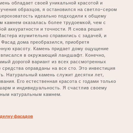
амень обладает своей уникальной красотой и
зучения образцов, я остановился на светло-сером
я шероховатость идеально подходили к общему
м камнем оказалась более трудоемкой, чем с
бой аккуратности и точности. Я снова решил
астера изумительно справились с задачей, и
 Фасад дома преобразился, приобретя
нную красоту. Камень придает дому ощущение
о вписался в окружающий ландшафт. Конечно,
амый дорогой вариант из всех рассмотренных
е средства оправданы на все сто. Это инвестиция
сть. Натуральный камень служит десятки лет,
вания. Его естественная красота с годами только
шарм и индивидуальность. Я счастлив своему
нным натуральным камнем.
тделку фасадов