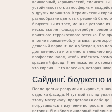
клинкерный, керамический, силикатный.
устойчивостью к атмосферным воздейст
у других вариантов. Керамический кирп
разнообразие цветовых решений было о
бюджетный из трех, меня не устроил из
несколько лет фасад потребует ремонта
приятного терракотового оттенка. Его п
вполне приемлемой, учитывая долгосроч
дешевый вариант, но я убежден, что вл
долговечности и отличного внешнего ви
профессионалам, чтобы избежать возмо
красивый фасад. Я не пожалел о своем в
что кирпич – это классика, которая ник
Сайдинг⁚ бюджетно и
После долгих раздумий о кирпиче, я н
отделки фасада. И тут мой взгляд упал 
этому материалу, представляя себе деш
погрузившись в изучение вопроса, я пон
история. Я выбрал виниловый сайдинг, п