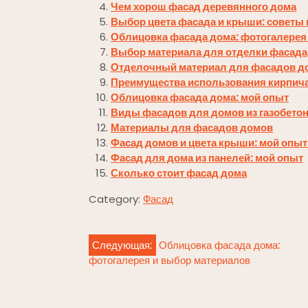
Чем хорош фасад деревянного дома
Выбор цвета фасада и крыши: советы 
Облицовка фасада дома: фотогалерея
Выбор материала для отделки фасада
Отделочный материал для фасадов до
Преимущества использования кирпича
Облицовка фасада дома: мой опыт
Виды фасадов для домов из газобето
Материалы для фасадов домов
Фасад домов и цвета крыши: мой опы
Фасад для дома из панелей: мой опыт
Сколько стоит фасад дома
Category:
Фасад
Навигация
Следующая:
Облицовка фасада дома:
фотогалерея и выбор материалов
по
записям