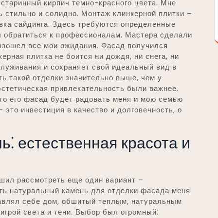
старинный кирпич темно-красного цвета. Мне
нь стильно и солидно. Монтаж клинкерной плитки –
вка сайдинга. Здесь требуются определенные
л обратиться к профессионалам. Мастера сделали
евзошел все мои ожидания. Фасад получился
рная плитка не боится ни дождя, ни снега, ни
служивания и сохраняет свой идеальный вид в
ть такой отделки значительно выше, чем у
 эстетическая привлекательность были важнее.
что его фасад будет радовать меня и мою семью
 это инвестиция в качество и долговечность, о
⁚ естественная красота и
ешил рассмотреть еще один вариант –
ть натуральный камень для отделки фасада меня
тавлял себе дом, обшитый теплым, натуральным
 игрой света и тени. Выбор был огромный⁚