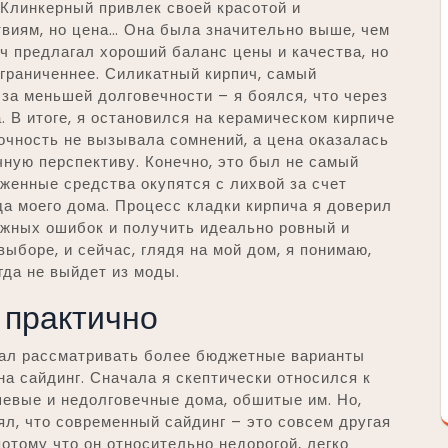
 Клинкерный привлек своей красотой и
виям, но цена… Она была значительно выше, чем
ич предлагал хороший баланс цены и качества, но
граниченнее. Силикатный кирпич, самый
-за меньшей долговечности – я боялся, что через
. В итоге, я остановился на керамическом кирпиче
рочность не вызывала сомнений, а цена оказалась
ную перспективу. Конечно, это был не самый
оженные средства окупятся с лихвой за счет
да моего дома. Процесс кладки кирпича я доверил
жных ошибок и получить идеально ровный и
ыборе, и сейчас, глядя на мой дом, я понимаю,
огда не выйдет из моды.
 практично
ачал рассматривать более бюджетные варианты
на сайдинг. Сначала я скептически относился к
евые и недолговечные дома, обшитые им. Но,
ял, что современный сайдинг – это совсем другая
отому что он относительно недорогой, легко