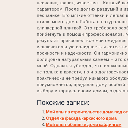
песчаник, гранит, известняк… Каждый к
характером. После долгих раздумий и и
песчанике. Его мягкие оттенки и легка
стилю моего дома. Работа с натуральны
клинкерной плиткой. Это требовало осо
прибегнуть к помощи профессионалов. М
результат превзошел все мои ожидания.
исключительную солидность и естестве
прочности и надежности. Он гармоничн
облицовка натуральным камнем – это с
мной. Однако, я убежден, что вложенны
не только в красоту, но и в долговечно
практически не требуя никакого обслужи
приумножается, придавая дому особый 
выбору и горжусь своим домом, отдела
Похожие записи:
Мой опыт в строительстве дома под о
Отделка фасада каркасного дома
Мой опыт обшивки дома сайдингом