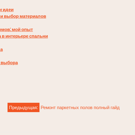
и идеи
 и выбор материалов
мов⁚ мой опыт
 в интерьере спальни
на
т выбора
Предыдущая:
Ремонт паркетных полов полный гайд