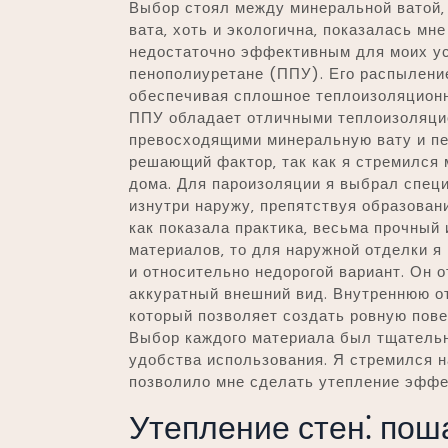
Выбор стоял между минеральной ватой‚
вата‚ хоть и экологична‚ показалась мн
недостаточно эффективным для моих усл
пенополиуретане (ППУ). Его распыление
обеспечивая сплошное теплоизоляционно
ППУ обладает отличными теплоизоляци
превосходящими минеральную вату и пе
решающий фактор‚ так как я стремился
дома. Для пароизоляции я выбрал спец
изнутри наружу‚ препятствуя образован
как показала практика‚ весьма прочный
материалов‚ то для наружной отделки я
и относительно недорогой вариант. Он 
аккуратный внешний вид. Внутреннюю о
который позволяет создать ровную пове
Выбор каждого материала был тщательно
удобства использования. Я стремился н
позволило мне сделать утепление эфф
Утепление стен⁚ пош