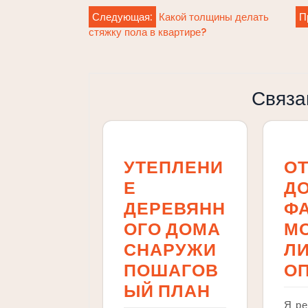
Навигация
Следующая:
Какой толщины делать
П
стяжку пола в квартире?
по
записям
Связа
УТЕПЛЕНИ
О
Е
Д
ДЕРЕВЯНН
ФА
ОГО ДОМА
М
СНАРУЖИ
Л
ПОШАГОВ
О
ЫЙ ПЛАН
Я р