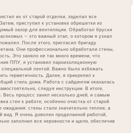
чистил их от старой отделки‚ заделал все
атем‚ приступил к установке обрешетки из
димый зазор для вентиляции. Обработал бруски
насекомых – это важный этап‚ о котором я узнал
 пожалел. После этого‚ пригласил бригаду
етана. Они профессионально обработали стены‚
сть. Это заняло не так много времени‚ что
ания ППУ‚ я установил пароизоляционную
и специальной лентой. Важно было избежать
ить герметичность. Далее‚ я прикрепил к
общий стиль дома. Работа с сайдингом оказалась
самостоятельно‚ следуя инструкции. В итоге‚
 Весь процесс занял несколько дней‚ и самым
ка стен к работе‚ особенно очистка от старой
е ожидания⁚ стены стали значительно теплее‚ а
 вид. Я очень доволен проделанной работой‚
ьно заполнил все неровности и щели‚ обеспечив