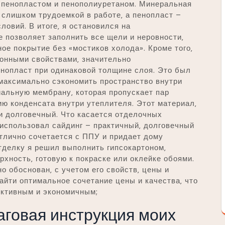
 пенопластом и пенополиуретаном. Минеральная
е слишком трудоемкой в работе‚ а пенопласт –
овий. В итоге‚ я остановился на
 позволяет заполнить все щели и неровности‚
е покрытие без «мостиков холода». Кроме того‚
онными свойствами‚ значительно
нопласт при одинаковой толщине слоя. Это был
 максимально сэкономить пространство внутри
иальную мембрану‚ которая пропускает пар
ию конденсата внутри утеплителя. Этот материал‚
 и долговечный. Что касается отделочных
 использовал сайдинг – практичный‚ долговечный
отлично сочетается с ППУ и придает дому
тделку я решил выполнить гипсокартоном‚
рхность‚ готовую к покраске или оклейке обоями.
 обоснован‚ с учетом его свойств‚ цены и
айти оптимальное сочетание цены и качества‚ что
ективным и экономичным;
аговая инструкция моих