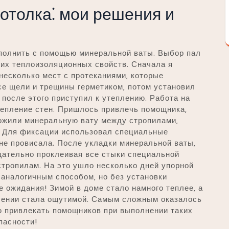
отолка⁚ мои решения и
полнить с помощью минеральной ваты. Выбор пал
ших теплоизоляционных свойств. Сначала я
несколько мест с протеканиями‚ которые
се щели и трещины герметиком‚ потом установил
после этого приступил к утеплению. Работа на
тепление стен. Пришлось привлечь помощника‚
ожили минеральную вату между стропилами‚
в. Для фиксации использовал специальные
 не провисала. После укладки минеральной ваты‚
щательно проклеивая все стыки специальной
 стропилам. На это ушло несколько дней упорной
 аналогичным способом‚ но без установки
е ожидания! Зимой в доме стало намного теплее‚ а
лении стала ощутимой. Самым сложным оказалось
ю привлекать помощников при выполнении таких
пасности!