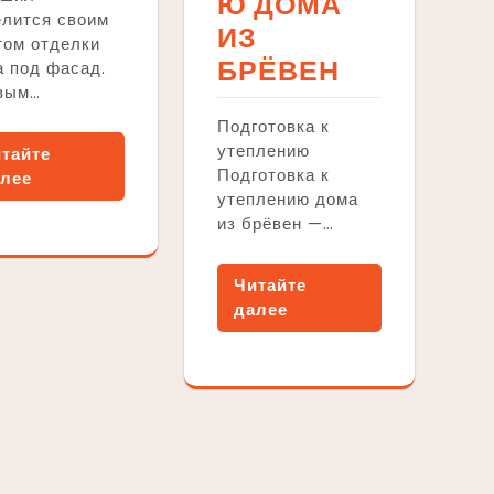
Ю ДОМА
елится своим
ИЗ
том отделки
БРЁВЕН
 под фасад.
вым…
Подготовка к
утеплению
тайте
Подготовка к
лее
утеплению дома
из брёвен —…
Читайте
далее