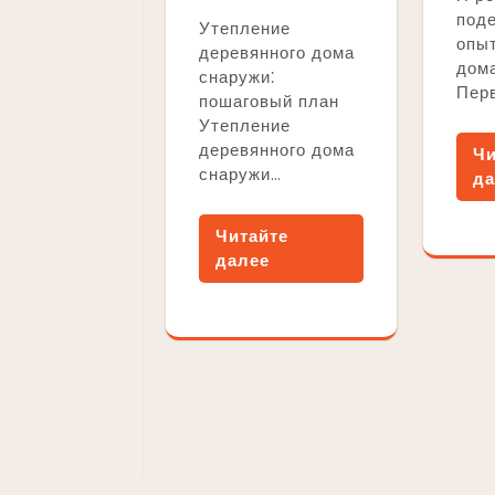
под
Утепление
опы
деревянного дома
дома
снаружи⁚
Пер
пошаговый план
Утепление
деревянного дома
Чи
снаружи…
да
Читайте
далее