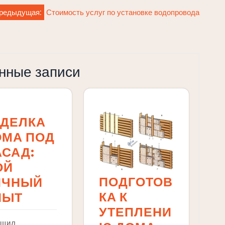
редыдущая:
Стоимость услуг по установке водопровода
нные записи
ТДЕЛКА
ОМА ПОД
САД:
ОЙ
ПОДГОТОВ
ИЧНЫЙ
КА К
ПЫТ
УТЕПЛЕНИ
ешил