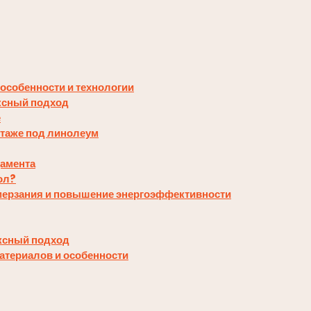
 особенности и технологии
ксный подход
е
этаже под линолеум
дамента
ол?
омерзания и повышение энергоэффективности
ексный подход
атериалов и особенности