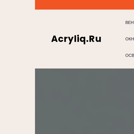
Перейти
к
содержимому
ВЕН
Acryliq.ru
ОКН
ОС