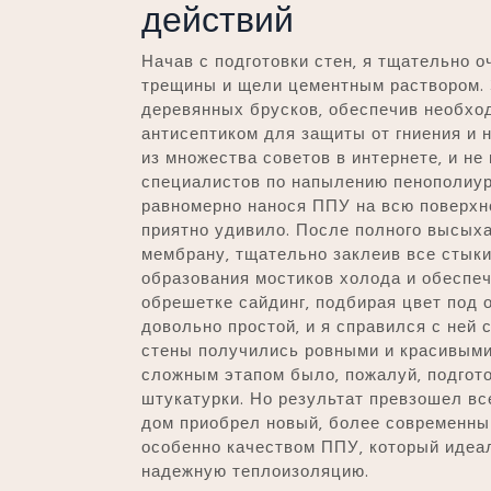
действий
Начав с подготовки стен‚ я тщательно о
трещины и щели цементным раствором. З
деревянных брусков‚ обеспечив необхо
антисептиком для защиты от гниения и 
из множества советов в интернете‚ и не
специалистов по напылению пенополиур
равномерно нанося ППУ на всю поверхно
приятно удивило. После полного высых
мембрану‚ тщательно заклеив все стык
образования мостиков холода и обеспеч
обрешетке сайдинг‚ подбирая цвет под 
довольно простой‚ и я справился с ней 
стены получились ровными и красивыми.
сложным этапом было‚ пожалуй‚ подготов
штукатурки. Но результат превзошел вс
дом приобрел новый‚ более современный
особенно качеством ППУ‚ который идеал
надежную теплоизоляцию.