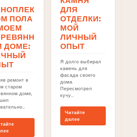
КАМНЯ
ЕНОПЛЕК
ДЛЯ
ОМ ПОЛА
ОТДЕЛКИ:
 МОЕМ
МОЙ
ЕРЕВЯНН
ЛИЧНЫЙ
 ДОМЕ:
ОПЫТ
ИЧНЫЙ
Я долго выбирал
ПЫТ
камень для
фасада своего
яв ремонт в
дома.
ем старом
Пересмотрел
вянном доме,
кучу…
ешил
овательно…
Читайте
далее
тайте
лее