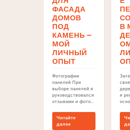
ДЛЯ
Е
ФАСАДА
П
ДОМОВ
С
ПОД
В
КАМЕНЬ ౼
Д
МОЙ
ОМ
ЛИЧНЫЙ
Л
ОПЫТ
О
Фотографии
Зате
панелей При
сво
выборе панелей я
дере
руководствовался
я р
отзывами и фото…
осн
Читайте
Чи
далее
да