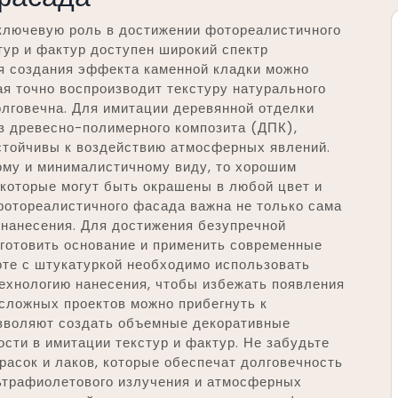
 ключевую роль в достижении фотореалистичного
тур и фактур доступен широкий спектр
я создания эффекта каменной кладки можно
ая точно воспроизводит текстуру натурального
долговечна. Для имитации деревянной отделки
з древесно-полимерного композита (ДПК),
устойчивы к воздействию атмосферных явлений.
ому и минималистичному виду, то хорошим
 которые могут быть окрашены в любой цвет и
фотореалистичного фасада важна не только сама
о нанесения. Для достижения безупречной
готовить основание и применить современные
оте с штукатуркой необходимо использовать
ехнологию нанесения, чтобы избежать появления
сложных проектов можно прибегнуть к
зволяют создать объемные декоративные
сти в имитации текстур и фактур. Не забудьте
расок и лаков, которые обеспечат долговечность
льтрафиолетового излучения и атмосферных