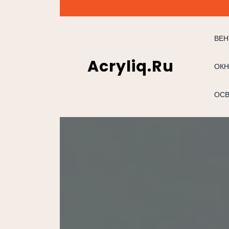
Перейти
к
содержимому
ВЕН
Acryliq.ru
ОКН
ОС