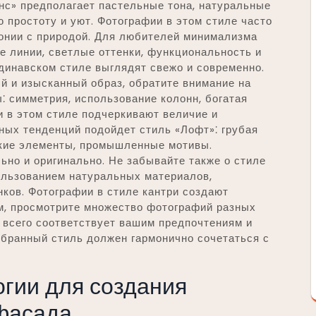
нс» предполагает пастельные тона, натуральные
 простоту и уют. Фотографии в этом стиле часто
онии с природой. Для любителей минимализма
е линии, светлые оттенки, функциональность и
динавском стиле выглядят свежо и современно.
й и изысканный образ, обратите внимание на
⁚ симметрия, использование колонн, богатая
 в этом стиле подчеркивают величие и
ных тенденций подойдет стиль «Лофт»⁚ грубая
ские элементы, промышленные мотивы.
ьно и оригинально. Не забывайте также о стиле
ользованием натуральных материалов,
ков. Фотографии в стиле кантри создают
м, просмотрите множество фотографий разных
е всего соответствует вашим предпочтениям и
ыбранный стиль должен гармонично сочетаться с
гии для создания
фасада