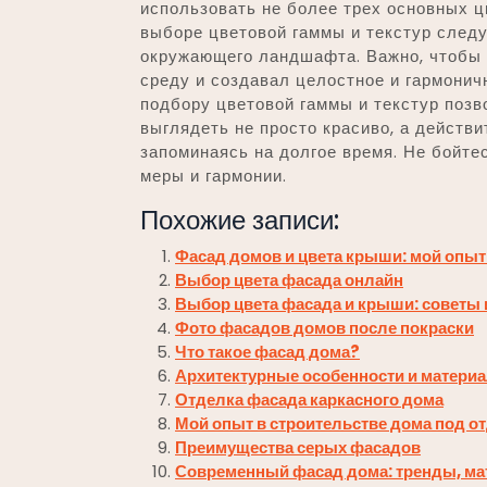
использовать не более трех основных ц
выборе цветовой гаммы и текстур след
окружающего ландшафта. Важно, чтобы
среду и создавал целостное и гармони
подбору цветовой гаммы и текстур позв
выглядеть не просто красиво, а действ
запоминаясь на долгое время. Не бойте
меры и гармонии.
Похожие записи:
Фасад домов и цвета крыши: мой опы
Выбор цвета фасада онлайн
Выбор цвета фасада и крыши: советы 
Фото фасадов домов после покраски
Что такое фасад дома?
Архитектурные особенности и матери
Отделка фасада каркасного дома
Мой опыт в строительстве дома под о
Преимущества серых фасадов
Современный фасад дома: тренды, ма