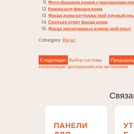
Фото фасадов домов с мансардами ру
Краска для фасада дома
Фасад дома коттеджа: мой личный оп
Сколько стоит фасад дома
Фасад двухэтажных домов: мой опыт
Category:
Фасад
Навигация
Следующая:
Выбор системы
Предыдущ
канализации: центральная или автономная
по
записям
Связа
ПАНЕЛИ
У