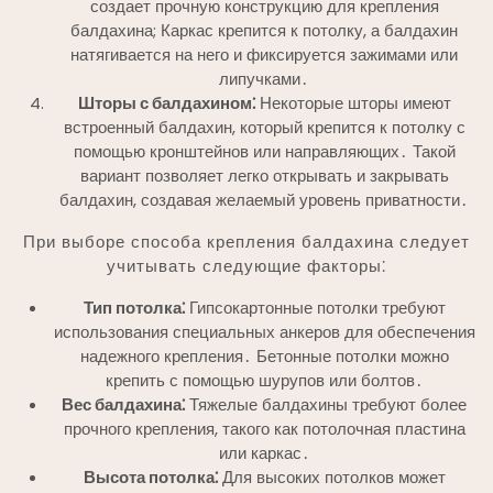
создает прочную конструкцию для крепления
балдахина; Каркас крепится к потолку, а балдахин
натягивается на него и фиксируется зажимами или
липучками․
Шторы с балдахином⁚
Некоторые шторы имеют
встроенный балдахин, который крепится к потолку с
помощью кронштейнов или направляющих․ Такой
вариант позволяет легко открывать и закрывать
балдахин, создавая желаемый уровень приватности․
При выборе способа крепления балдахина следует
учитывать следующие факторы⁚
Тип потолка⁚
Гипсокартонные потолки требуют
использования специальных анкеров для обеспечения
надежного крепления․ Бетонные потолки можно
крепить с помощью шурупов или болтов․
Вес балдахина⁚
Тяжелые балдахины требуют более
прочного крепления, такого как потолочная пластина
или каркас․
Высота потолка⁚
Для высоких потолков может