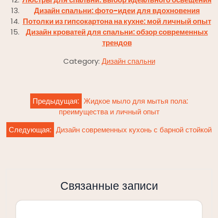
Дизайн спальни: фото-идеи для вдохновения
Потолки из гипсокартона на кухне: мой личный опыт
Дизайн кроватей для спальни: обзор современных
трендов
Category:
Дизайн спальни
Навигация
Предыдущая:
Жидкое мыло для мытья пола:
по
преимущества и личный опыт
записям
Следующая:
Дизайн современных кухонь с барной стойкой
Связанные записи