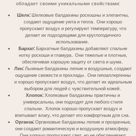
обладает своими уникальными свойствами⁚
Шелк⁚
Шелковые балдахины роскошны и элегантны,
создают ощущение уюта и тепла․ Они хорошо
пропускают воздух и регулируют температуру, что
делает их подходящими для круглогодичного
использования․
Бархат⁚
Бархатные балдахины добавляют спальне
нотку роскоши и гламура․ Они тяжелые и плотные,
обеспечивая хорошую защиту от света и шума․
Лен⁚
Льняные балдахины легкие и воздушные, создают
ощущение свежести и прохлады․ Они гипоаллергенны
и хорошо пропускают воздух, что делает их идеальным
выбором для людей с чувствительной кожей․
Хлопок⁚
Хлопковые балдахины практичны и
универсальны, они подходят для любого стиля
спальни․ Хлопок хорошо пропускает воздух и
впитывает влагу, что делает его комфортным для сна․
Органза⁚
Органзовые балдахины легкие и прозрачные,
они создают романтическую и воздушную атмосферу․
Они хорошо пропускают свет, но не обеспечивают