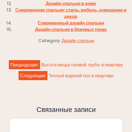
Дизайн спальни в доме
Современная спальня: стиль, мебель, освещение и
декор
Современный дизайн спальни
Дизайн спальни в бежевых тонах
Category:
Дизайн спальни
Навигация
Предыдущая:
Высота ввода газовой трубы в квартиру
по
Следующая:
Теплый водяной пол в квартире
записям
Связанные записи