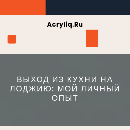
Перейти
к
содержимому
Acryliq.ru
Кнопка
Открыть
ВЫХОД ИЗ КУХНИ НА
ЛОДЖИЮ: МОЙ ЛИЧНЫЙ
ОПЫТ