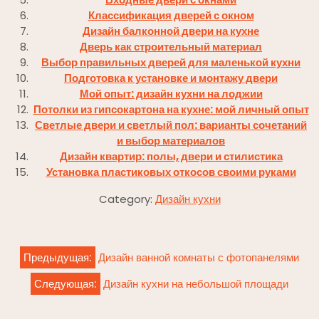
Классификация дверей с окном
Дизайн балконной двери на кухне
Дверь как строительный материал
Выбор правильных дверей для маленькой кухни
Подготовка к установке и монтажу двери
Мой опыт: дизайн кухни на лоджии
Потолки из гипсокартона на кухне: мой личный опыт
Светлые двери и светлый пол: варианты сочетаний
и выбор материалов
Дизайн квартир: полы, двери и стилистика
Установка пластиковых откосов своими руками
Category:
Дизайн кухни
Навигация
Предыдущая:
Дизайн ванной комнаты с фотопанелями
по
Следующая:
Дизайн кухни на небольшой площади
записям