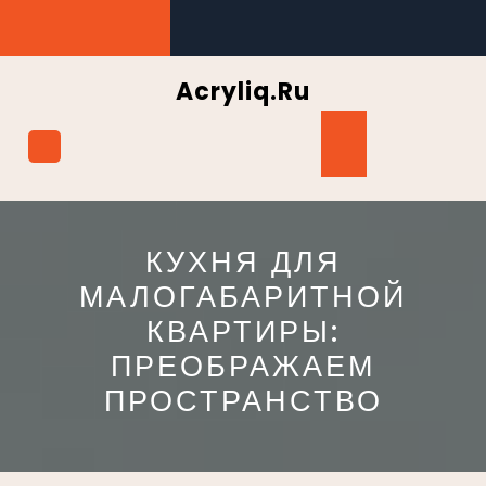
Перейти
к
содержимому
Acryliq.ru
Кнопка
Открыть
КУХНЯ ДЛЯ
МАЛОГАБАРИТНОЙ
КВАРТИРЫ:
ПРЕОБРАЖАЕМ
ПРОСТРАНСТВО