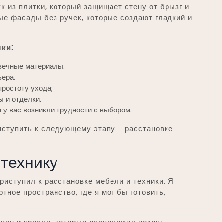
к из плитки, который защищает стену от брызг и
ые фасады без ручек, которые создают гладкий и
ки⁚
вечные материалы.
ьера.
простоту ухода;
 и отделки.
 у вас возникли трудности с выбором.
иступить к следующему этапу ‒ расстановке
 технику
риступил к расстановке мебели и техники. Я
ное пространство, где я мог бы готовить,
ван и кресла, которые расположил вокруг