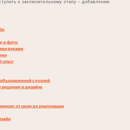
иступить к заключительному этапу ‒ добавлению
йн
н и фото
ими руками
хни
й опыт
 объединенной с кухней
е решения в дизайне
мином: от идеи до реализации
изайн