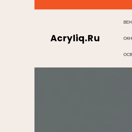
Перейти
к
содержимому
ВЕН
Acryliq.ru
ОКН
ОС