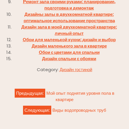
Ремонт зала своими руками: планирование,
подготовка и демонтаж
Дизайны залы в двухкомнатной квартире:
оптимальное использование пространства
Дизайн зала в моей двухкомнатной квартире:
личный опыт
Обои для маленькой кухни: дизайн и выбор
Дизайн маленького зала в квартире
Обои с цветами для спальни
Дизайн спальни с обоями
Category:
Дизайн гостиной
Навигация
Предыдущая:
Мой опыт поднятия уровня пола в
по
квартире
записям
Следующая:
Виды водопроводных труб